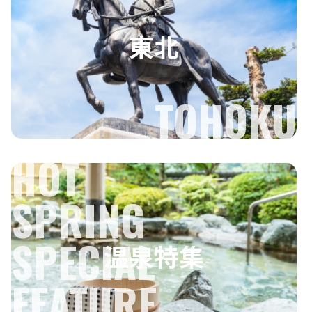
東北
TOHOKU
HOT
SPRING
SPECIAL
温泉特集
FEATURE