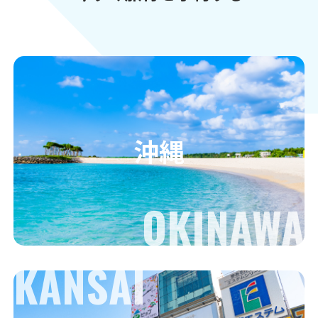
沖縄
OKINAWA
KANSAI