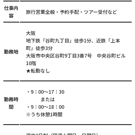
仕事内
旅行営業全般・予約手配・ツアー受付など
容
大阪
地下鉄「谷町九丁目」徒歩1分、近鉄「上本
町」徒歩3分
勤務地
大阪市中央区谷町9丁目3番7号 中央谷町ビル
10階
★転勤なし
・9：00～17：30
勤務時
または
間
・9：00～18：00
※うち休憩1時間