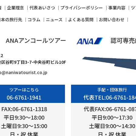
報
企業理念
代表あいさつ
プライバシーポリシー
事業内容
ツ
⽇本の旅⾏先
コラム
ニュース
よくある質問
お問い合わせ
ANAアンコールツアー
認可専売
12
区谷町9丁目3-7-中央谷町ビル10F
fo@naniwatourist.co.jp
ツアーはこちら
手配・団体旅行
06-6761-1941
代表TEL:06-6761-18
FAX:06-6761-1318
代表FAX:06-6761-08
平日9:30〜18:00
平日9:00〜17:30
土曜日9:30〜15:00
土曜日9:00〜14:30
日・祝 休業
日・祝 休業