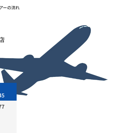
アーの流れ
店
45
77