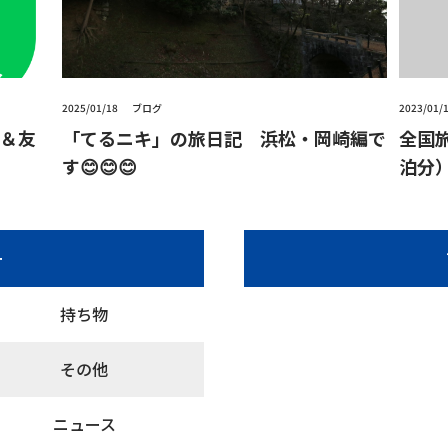
2025/01/18
ブログ
2023/01/
た＆友
「てるニキ」の旅日記 浜松・岡崎編で
全国旅
す😊😊😊
泊分
ー
持ち物
その他
ニュース