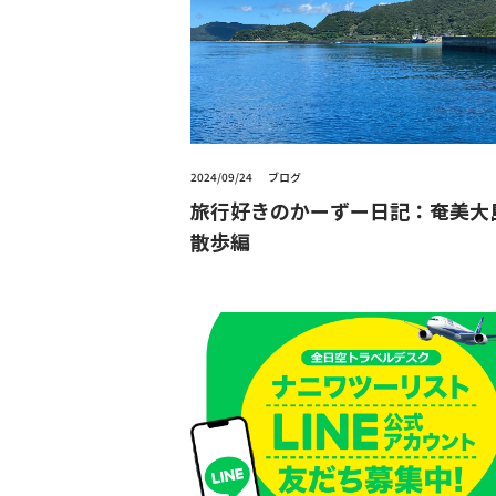
2024/09/24
ブログ
旅行好きのかーずー日記：奄美大
散歩編