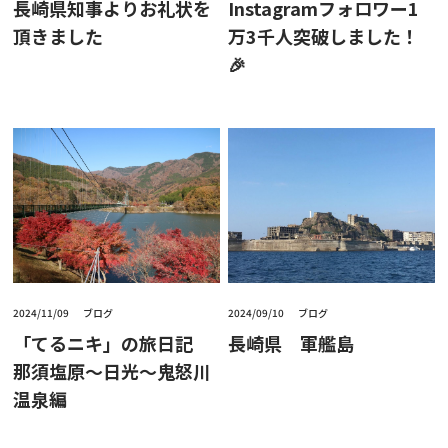
長崎県知事よりお礼状を
Instagramフォロワー1
頂きました
万3千人突破しました！
🎉
2024/11/09
ブログ
2024/09/10
ブログ
「てるニキ」の旅日記
長崎県 軍艦島
那須塩原～日光～鬼怒川
温泉編