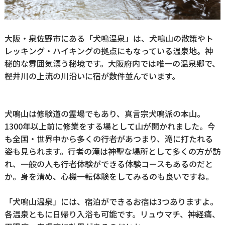
大阪・泉佐野市にある「犬鳴温泉」は、犬鳴山の散策やト
レッキング・ハイキングの拠点にもなっている温泉地。神
秘的な雰囲気漂う秘境です。大阪府内では唯一の温泉郷で、
樫井川の上流の川沿いに宿が数件並んでいます。
犬鳴山は修験道の霊場でもあり、真言宗犬鳴派の本山。
1300年以上前に修業をする場として山が開かれました。今
も全国・世界中から多くの行者があつまり、滝に打たれる
姿も見られます。行者の滝は神聖な場所として多くの方が訪
れ、一般の人も行者体験ができる体験コースもあるのだと
か。身を清め、心機一転体験をしてみるのも良いですね。
「犬鳴山温泉」には、宿泊ができるお宿は3つありますよ。
各温泉ともに日帰り入浴も可能です。リュウマチ、神経痛、