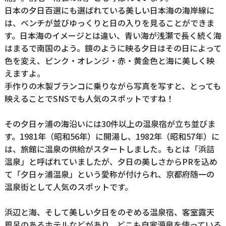
日本の夕日百選にも選ばれている美しい日本海の海岸線に
は、ベンチが並びゆっくりと日の入りを見ることができま
す。日本海のイメージとは違い、青い海が浅瀬で長く続く海
はまるで南国のよう。鏡のように映る夕日はその日によって
色を変え、ピンク・オレンジ・赤・黄金色と海に美しく映
えますよ。
手作りの木製ブランコに乗りながら写真を写すと、とっても
映えることでSNSでも人気のスポットですね！
その夕日ヶ浦の海沿いには30件以上の温泉宿が立ち並びま
す。1981年（昭和56年）に開湯し、1982年（昭和57年）に
は、旅館に温泉の供給がスタートしました。もとは「浜詰
温泉」と呼ばれていましたが、夕日の美しさからPRを込め
て「夕日ヶ浦温泉」という愛称が付けられ、京都府随一の
温泉街として人気のスポットです。
浜辺と海、そして美しい夕日をのぞめる温泉宿、客室露天
風呂のあるホテルなどがあり、どこも自家源泉を使っている