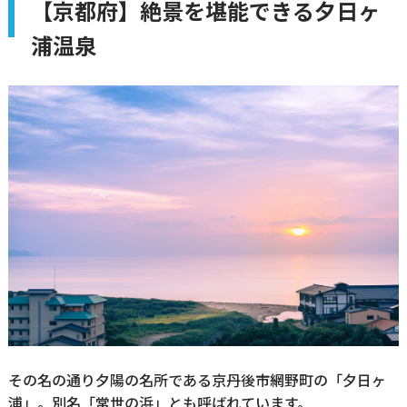
【京都府】絶景を堪能できる夕日ヶ
浦温泉
その名の通り夕陽の名所である京丹後市網野町の「夕日ヶ
浦」。別名「常世の浜」とも呼ばれています。