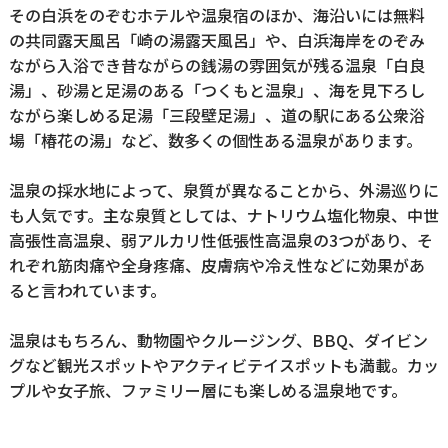
その白浜をのぞむホテルや温泉宿のほか、海沿いには無料
の共同露天風呂「崎の湯露天風呂」や、白浜海岸をのぞみ
ながら入浴でき昔ながらの銭湯の雰囲気が残る温泉「白良
湯」、砂湯と足湯のある「つくもと温泉」、海を見下ろし
ながら楽しめる足湯「三段壁足湯」、道の駅にある公衆浴
場「椿花の湯」など、数多くの個性ある温泉があります。
温泉の採水地によって、泉質が異なることから、外湯巡りに
も人気です。主な泉質としては、ナトリウム塩化物泉、中世
高張性高温泉、弱アルカリ性低張性高温泉の3つがあり、そ
れぞれ筋肉痛や全身疼痛、皮膚病や冷え性などに効果があ
ると言われています。
温泉はもちろん、動物園やクルージング、BBQ、ダイビン
グなど観光スポットやアクティビテイスポットも満載。カッ
プルや女子旅、ファミリー層にも楽しめる温泉地です。